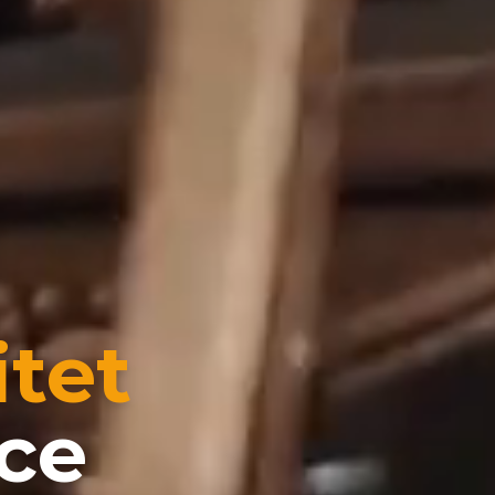
itet
ice