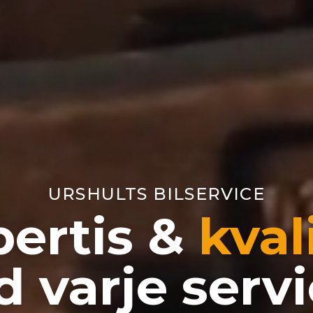
URSHULTS BILSERVICE
pertis &
kval
d varje serv